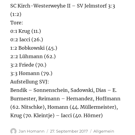
SC Kirch-Westerweyhe II – SV Jelmstorf 3:3
(1:2)
Tore:
0:1 Krug (11.)
0:2 Iacci (26.)
1:2 Bobkowski (45.)
2:2 Lühmann
(62.)
3:2 Friede (70.)
3:3 Homann (79.)
Aufstellung SVJ:
Bendik – Sonnenschein, Sadowski, Dias – E.
Burmester, Reimann – Hernandez, Hoffmann
(62. Nitschke), Homann (44. Müllermeister),
Krug (70. Kleintje) – Iacci (40. Hörner)
Autor
Veröffentlicht
Kategorien
Jan Homann
27. September 2017
Allgemein