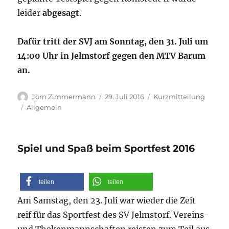
leider
abgesagt
.
Dafür tritt der SVJ am Sonntag, den 31. Juli um
14:00 Uhr in Jelmstorf gegen den MTV Barum
an.
Autor
Veröffentlicht
Format
Jörn Zimmermann
29. Juli 2016
Kurzmitteilung
am
Kategorien
Allgemein
Spiel und Spaß beim Sportfest 2016
teilen
teilen
Am Samstag, den 23. Juli war wieder die Zeit
reif für das Sportfest des SV Jelmstorf. Vereins-