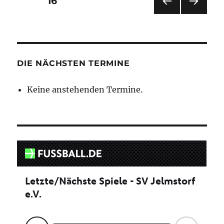
SEITE
16
VOR
NÄC
der
HERI
HSTE
GE
SEIT
Beiträge
SEIT
E
E
DIE NÄCHSTEN TERMINE
Keine anstehenden Termine.