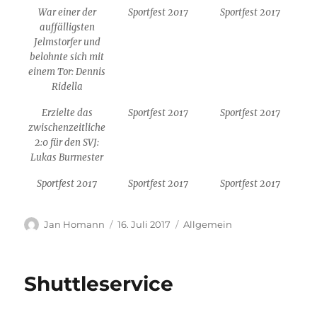
War einer der
Sportfest 2017
Sportfest 2017
auffälligsten
Jelmstorfer und
belohnte sich mit
einem Tor: Dennis
Ridella
Erzielte das
Sportfest 2017
Sportfest 2017
zwischenzeitliche
2:0 für den SVJ:
Lukas Burmester
Sportfest 2017
Sportfest 2017
Sportfest 2017
Autor
Veröffentlicht
Kategorien
Jan Homann
16. Juli 2017
Allgemein
am
Shuttleservice