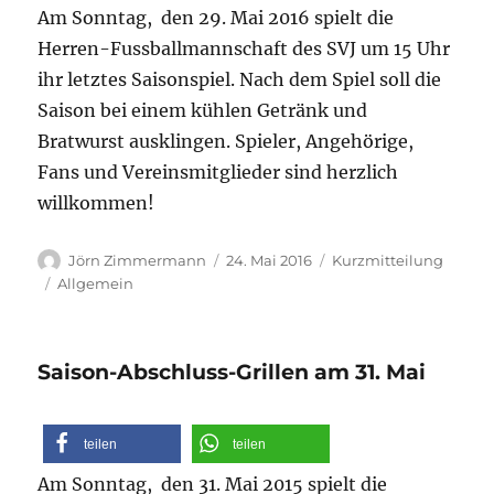
Am Sonntag, den 29. Mai 2016 spielt die
Herren-Fussballmannschaft des SVJ um 15 Uhr
ihr letztes Saisonspiel. Nach dem Spiel soll die
Saison bei einem kühlen Getränk und
Bratwurst ausklingen. Spieler, Angehörige,
Fans und Vereinsmitglieder sind herzlich
willkommen!
Autor
Veröffentlicht
Format
Jörn Zimmermann
24. Mai 2016
Kurzmitteilung
am
Kategorien
Allgemein
Saison-Abschluss-Grillen am 31. Mai
teilen
teilen
Am Sonntag, den 31. Mai 2015 spielt die