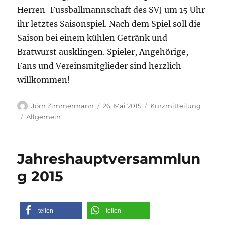
Herren-Fussballmannschaft des SVJ um 15 Uhr
ihr letztes Saisonspiel. Nach dem Spiel soll die
Saison bei einem kühlen Getränk und
Bratwurst ausklingen. Spieler, Angehörige,
Fans und Vereinsmitglieder sind herzlich
willkommen!
Autor
Veröffentlicht
Format
Jörn Zimmermann
26. Mai 2015
Kurzmitteilung
am
Kategorien
Allgemein
Jahreshauptversammlun
g 2015
teilen
teilen