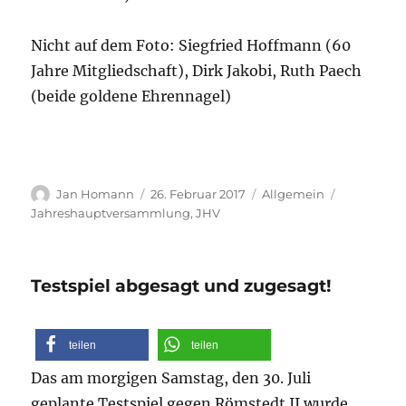
Nicht auf dem Foto: Siegfried Hoffmann (60
Jahre Mitgliedschaft), Dirk Jakobi, Ruth Paech
(beide goldene Ehrennagel)
Autor
Veröffentlicht
Kategorien
Schlagwört
Jan Homann
26. Februar 2017
Allgemein
am
Jahreshauptversammlung
,
JHV
Testspiel abgesagt und zugesagt!
teilen
teilen
Das am morgigen Samstag, den 30. Juli
geplante Testspiel gegen Römstedt II wurde