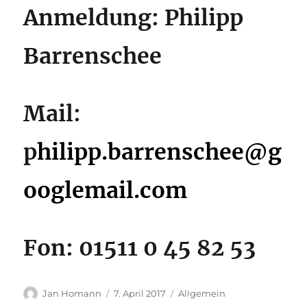
Anmeldung: Philipp
Barrenschee
Mail:
p
hilipp.barrenschee@g
ooglemail.com
Fon: 01511 0 45 82 53
Autor
Veröffentlicht
Kategorien
Jan Homann
7. April 2017
Allgemein