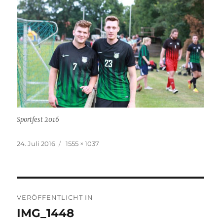
Sportfest 2016
Veröffentlicht
Originalgröße
24. Juli 2016
1555 × 1037
am
Beitragsnavigation
VERÖFFENTLICHT IN
IMG_1448