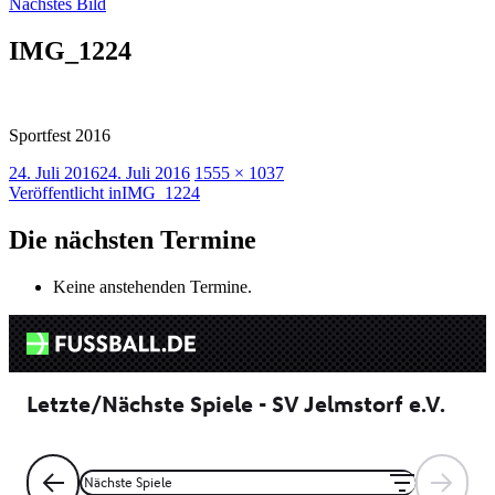
Nächstes Bild
IMG_1224
Sportfest 2016
Veröffentlicht
Originalgröße
24. Juli 2016
24. Juli 2016
1555 × 1037
am
Beitragsnavigation
Veröffentlicht in
IMG_1224
Die nächsten Termine
Keine anstehenden Termine.