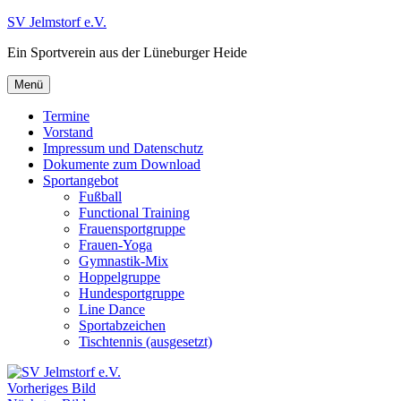
Zum
SV Jelmstorf e.V.
Inhalt
Ein Sportverein aus der Lüneburger Heide
springen
Menü
Termine
Vorstand
Impressum und Datenschutz
Dokumente zum Download
Sportangebot
Fußball
Functional Training
Frauensportgruppe
Frauen-Yoga
Gymnastik-Mix
Hoppelgruppe
Hundesportgruppe
Line Dance
Sportabzeichen
Tischtennis (ausgesetzt)
Vorheriges Bild