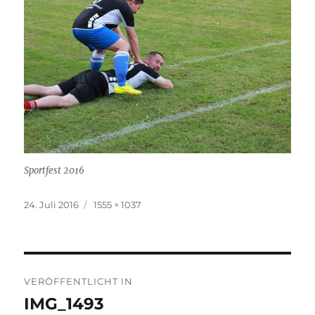
Sportfest 2016
Veröffentlicht
Originalgröße
24. Juli 2016
1555 × 1037
am
Beitragsnavigation
VERÖFFENTLICHT IN
IMG_1493