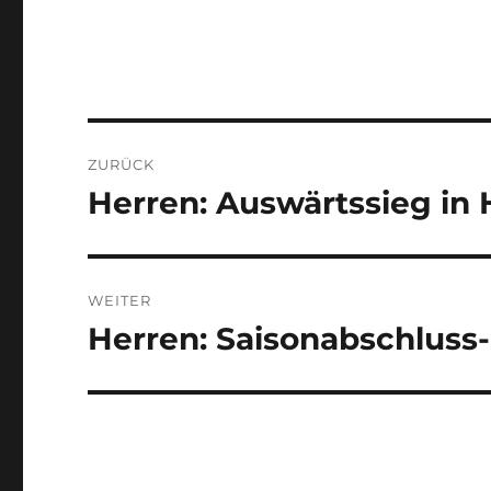
Beitragsnavigation
ZURÜCK
Herren: Auswärtssieg in
Vorheriger
Beitrag:
WEITER
Herren: Saisonabschluss-
Nächster
Beitrag: