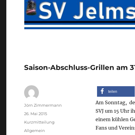
Saison-Abschluss-Grillen am 3
teilen
Am Sonntag, den
Autor
Jörn Zimmermann
SVJ um 15 Uhr ih
Veröffentlicht
26. Mai 2015
einem kühlen Ge
am
Format
Kurzmitteilung
Fans und Verein
Kategorien
Allgemein