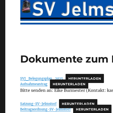
Dokumente zum 
SVJ_Belegungsplan_2025
HERUNTERLADEN
Aufnahmeantrag
HERUNTERLADEN
Bitte senden an: Eike Burmester (Kontakt: ka
Satzung-SV-Jelmstorf
HERUNTERLADEN
Beitragsordnung-SV-Jelmstorf
HERUNTERLADEN