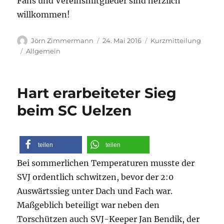
Fans und Vereinsmitglieder sind herzlich
willkommen!
Autor
Veröffentlicht
Format
Jörn Zimmermann
24. Mai 2016
Kurzmitteilung
am
Kategorien
Allgemein
Hart erarbeiteter Sieg
beim SC Uelzen
teilen
teilen
Bei sommerlichen Temperaturen musste der
SVJ ordentlich schwitzen, bevor der 2:0
Auswärtssieg unter Dach und Fach war.
Maßgeblich beteiligt war neben den
Torschützen auch SVJ-Keeper Jan Bendik, der