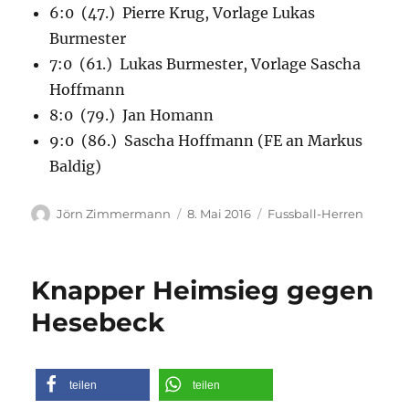
6:0 (47.) Pierre Krug, Vorlage Lukas
Burmester
7:0 (61.) Lukas Burmester, Vorlage Sascha
Hoffmann
8:0 (79.) Jan Homann
9:0 (86.) Sascha Hoffmann (FE an Markus
Baldig)
Autor
Veröffentlicht
Kategorien
Jörn Zimmermann
8. Mai 2016
Fussball-Herren
am
Knapper Heimsieg gegen
Hesebeck
teilen
teilen