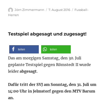
Autor
Veröffentlicht
Kategorien
Jörn Zimmermann
7. August 2016
Fussball-
am
Herren
Testspiel abgesagt und zugesagt!
teilen
teilen
Das am morgigen Samstag, den 30. Juli
geplante Testspiel gegen Römstedt II wurde
leider
abgesagt
.
Dafür tritt der SVJ am Sonntag, den 31. Juli um
14:00 Uhr in Jelmstorf gegen den MTV Barum
an.