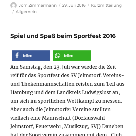
Autor
Veröffentlicht
Format
Jörn Zimmermann
29. Juli 2016
Kurzmitteilung
am
Kategorien
Allgemein
Spiel und Spaß beim Sportfest 2016
teilen
teilen
Am Samstag, den 23. Juli war wieder die Zeit
reif für das Sportfest des SV Jelmstorf. Vereins-
und Thekenmannschaften reisten zum Teil aus
Hamburg und dem Landkreis Ludwigslust an,
um sich im sportlichen Wettkampf zu messen.
Aber auch die Jelmstorfer Vereine stellten
vielfach eine Mannschaft (Dorfauswahl
Jelmstorf, Feuerwehr, Musikzug, SVJ) Daneben
hat der Sportverein zusammen mit dem „Club