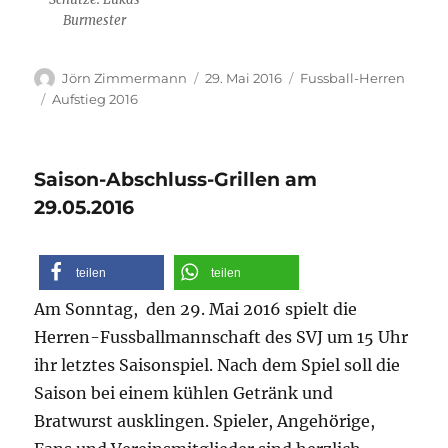
Burmester
Autor
Veröffentlicht
Kategorien
Jörn Zimmermann
29. Mai 2016
Fussball-Herren
am
Schlagwörter
Aufstieg 2016
Saison-Abschluss-Grillen am
29.05.2016
teilen
teilen
Am Sonntag, den 29. Mai 2016 spielt die
Herren-Fussballmannschaft des SVJ um 15 Uhr
ihr letztes Saisonspiel. Nach dem Spiel soll die
Saison bei einem kühlen Getränk und
Bratwurst ausklingen. Spieler, Angehörige,