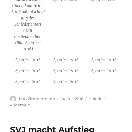
(links) konnte die
Strafstoßentscheid
ung des
Schiedsrichters
nicht
nachvollziehen
(Bild: Sportfest
2016)
Sportfest 2016
Sportfest 2016
Sportfest 2016
Sportfest 2016
Sportfest 2016
Sportfest 2016
Sportfest 2016
Sportfest 2016
Autor
Veröffentlicht
Format
Kategorien
Jörn Zimmermann
24. Juli 2016
Galerie
am
Allgemein
SVJ macht Aufstieg