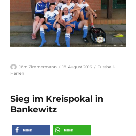
Autor
Veröffentlicht
Kategorien
Jörn Zimmermann
18. August 2016
Fussball-
am
Herren
Sieg im Kreispokal in
Bankewitz
teilen
teilen