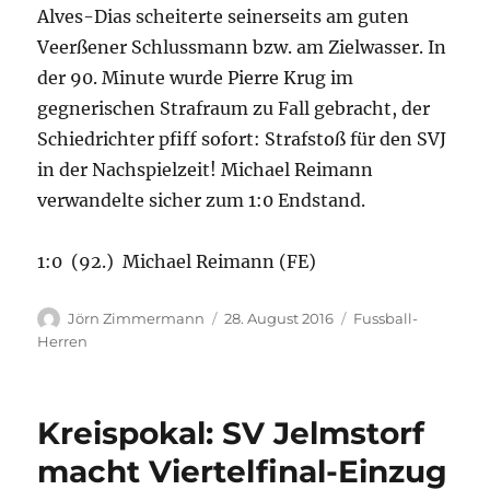
Alves-Dias scheiterte seinerseits am guten
Veerßener Schlussmann bzw. am Zielwasser. In
der 90. Minute wurde Pierre Krug im
gegnerischen Strafraum zu Fall gebracht, der
Schiedrichter pfiff sofort: Strafstoß für den SVJ
in der Nachspielzeit! Michael Reimann
verwandelte sicher zum 1:0 Endstand.
1:0 (92.) Michael Reimann (FE)
Autor
Veröffentlicht
Kategorien
Jörn Zimmermann
28. August 2016
Fussball-
am
Herren
Kreispokal: SV Jelmstorf
macht Viertelfinal-Einzug