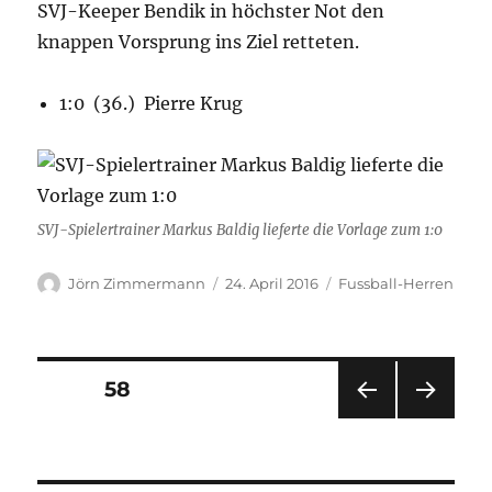
SVJ-Keeper Bendik in höchster Not den
knappen Vorsprung ins Ziel retteten.
1:0 (36.) Pierre Krug
SVJ-Spielertrainer Markus Baldig lieferte die Vorlage zum 1:0
Autor
Veröffentlicht
Kategorien
Jörn Zimmermann
24. April 2016
Fussball-Herren
am
Seitennummerierung
SEITE
58
VOR
NÄC
der
HERI
HSTE
GE
SEIT