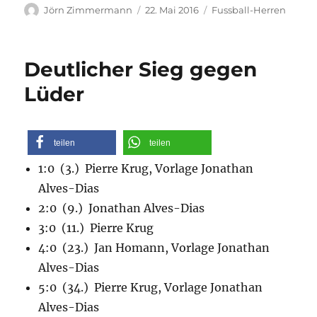
Autor
Veröffentlicht
Kategorien
Jörn Zimmermann
22. Mai 2016
Fussball-Herren
am
Deutlicher Sieg gegen
Lüder
teilen
teilen
1:0 (3.) Pierre Krug, Vorlage Jonathan
Alves-Dias
2:0 (9.) Jonathan Alves-Dias
3:0 (11.) Pierre Krug
4:0 (23.) Jan Homann, Vorlage Jonathan
Alves-Dias
5:0 (34.) Pierre Krug, Vorlage Jonathan
Alves-Dias