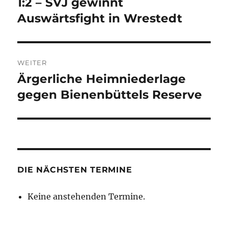
1:2 – SVJ gewinnt
Vorheriger
Beitrag:
Auswärtsfight in Wrestedt
WEITER
Ärgerliche Heimniederlage
Nächster
Beitrag:
gegen Bienenbüttels Reserve
DIE NÄCHSTEN TERMINE
Keine anstehenden Termine.