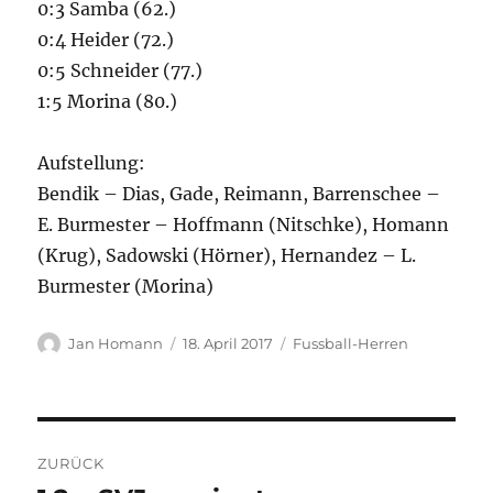
0:3 Samba (62.)
0:4 Heider (72.)
0:5 Schneider (77.)
1:5 Morina (80.)
Aufstellung:
Bendik – Dias, Gade, Reimann, Barrenschee –
E. Burmester – Hoffmann (Nitschke), Homann
(Krug), Sadowski (Hörner), Hernandez – L.
Burmester (Morina)
Autor
Veröffentlicht
Kategorien
Jan Homann
18. April 2017
Fussball-Herren
am
Beitragsnavigation
ZURÜCK