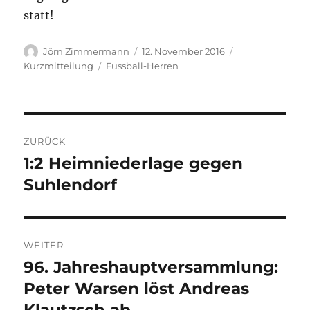
statt!
Autor
Veröffentlicht
Format
Jörn Zimmermann
12. November 2016
am
Kategorien
Kurzmitteilung
Fussball-Herren
Beitragsnavigation
ZURÜCK
1:2 Heimniederlage gegen
Vorheriger
Beitrag:
Suhlendorf
WEITER
96. Jahreshauptversammlung:
Nächster
Beitrag:
Peter Warsen löst Andreas