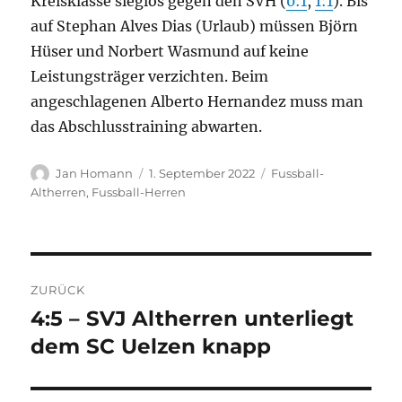
Kreisklasse sieglos gegen den SVH (
0:1
,
1:1
). Bis
auf Stephan Alves Dias (Urlaub) müssen Björn
Hüser und Norbert Wasmund auf keine
Leistungsträger verzichten. Beim
angeschlagenen Alberto Hernandez muss man
das Abschlusstraining abwarten.
Autor
Veröffentlicht
Kategorien
Jan Homann
1. September 2022
Fussball-
am
Altherren
,
Fussball-Herren
Beitragsnavigation
ZURÜCK
4:5 – SVJ Altherren unterliegt
Vorheriger
Beitrag:
dem SC Uelzen knapp