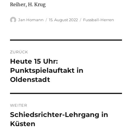
Reiher, H. Krug
Autor
Veröffentlicht
Kategorien
Jan Homann
15. August 2022
Fussball-Herren
am
Beitragsnavigation
ZURÜCK
Heute 15 Uhr:
Vorheriger
Beitrag:
Punktspielauftakt in
Oldenstadt
WEITER
Schiedsrichter-Lehrgang in
Nächster
Beitrag:
Küsten