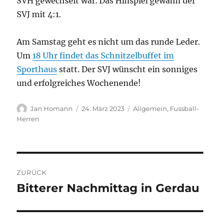
SVH gewechselt war. Das Hinspiel gewann der
SVJ mit 4:1.
Am Samstag geht es nicht um das runde Leder.
Um
18 Uhr findet das Schnitzelbuffet im
Sporthaus
statt. Der SVJ wünscht ein sonniges
und erfolgreiches Wochenende!
Autor
Veröffentlicht
Kategorien
Jan Homann
24. März 2023
Allgemein
,
Fussball-
am
Herren
Beitragsnavigation
ZURÜCK
Bitterer Nachmittag in Gerdau
Vorheriger
Beitrag: