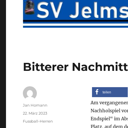
Bitterer Nachmit
teilen
Am vergangenen 
Autor
Jan Homann
Nachholspiel vo
Veröffentlicht
22. März 2023
Endspiel“ im Ab
am
Kategorien
Fussball-Herren
Platz, auf dem d