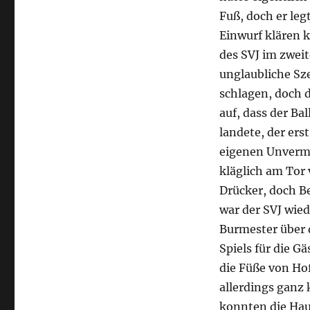
Fuß, doch er leg
Einwurf klären k
des SVJ im zwei
unglaubliche Sz
schlagen, doch d
auf, dass der B
landete, der ers
eigenen Unvermö
kläglich am Tor 
Drücker, doch Be
war der SVJ wied
Burmester über d
Spiels für die G
die Füße von Ho
allerdings ganz 
konnten die Hau