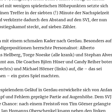
l mit wenigen spielerischen Höhepunkten setzte sich
nen Treffer in der siebten (!) Minute der Nachspielzeit
nd verkürzte dadurch den Abstand auf den SVJ, der nun
bstiegskamof steckt, auf sieben Zähler.
en mit einem schmalen Kader nach Gerdau. Besonders auf
digerpositionen herrschte Personalnot: Alberto
s Hellberg, Torge Noeske (alle krank) und Stephan Alve
samt aus. Die Coaches Björn Hüser und Candy Reiher bote
echts) und Michael Hörner (links) auf, die – das sei
n – ein gutes Spiel machten.
espielendem Geläuf in Gerdau entwickelte sich von Anfa
pf und Fehlern geprägte Partie auf Augenhöhe. Dem SVJ
te Chance: nach einem Freistoß von Tim Görner gelangte
on Jan Homanns Oberschenkel knapp neben den linken