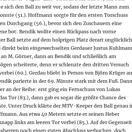
te sich den Ball zu weit vor, sodass der letzte Mann zum
onnte (51.). Hoffmann sorgte für den ersten Torschuss
ten Durchgang (56.), bevor sich den Zuschauern eine
ene bot: Bendik wollte einen Rückpass nach vorne
er Ball setzte auf dem holprigen Platz derart unglücklic
all direkt beim eingewechselten Gerdauer Justus Kuhlman
t an M. Görner, dann an Bendik und schließlich am
gen scheiterte, denn er schlenzte den dritten Versuch
vorbei (60.). Gerdau bliebt in Person von Björn Krüger a
ndik parierte in der 69. Minute stark mit dem Fuß. Dan
er an der Reihe: erst ging ein Fernschuss von Lukas
as Tor (83.), dann gab es sogar die größte Chance des
äste. Unter Druck klärte der MTV-Keeper den Ball genau i
ffmann. Aus etwa 40 Metern setzte er seinen Heber
knapp links am leeren Tor vorbei (85.). Auf der Gegensei
sherren noch einen guten Abschluss verbuchen, doch