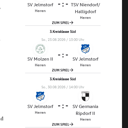
,
l
nd