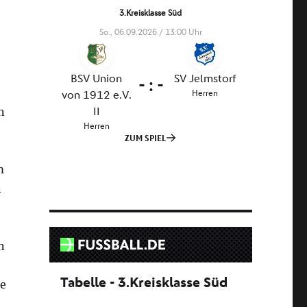
h
n
m
n
n
te