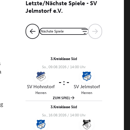
s
n
ng