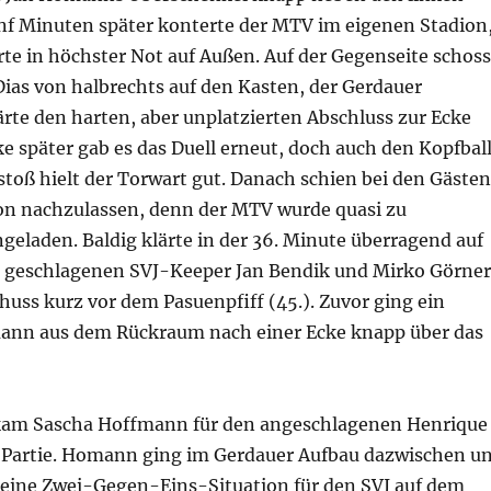
ünf Minuten später konterte der MTV im eigenen Stadion
te in höchster Not auf Außen. Auf der Gegenseite schoss
ias von halbrechts auf den Kasten, der Gerdauer
rte den harten, aber unplatzierten Abschluss zur Ecke
ke später gab es das Duell erneut, doch auch den Kopfbal
toß hielt der Torwart gut. Danach schien bei den Gästen
on nachzulassen, denn der MTV wurde quasi zu
eladen. Baldig klärte in der 36. Minute überragend auf
en geschlagenen SVJ-Keeper Jan Bendik und Mirko Görner
huss kurz vor dem Pasuenpfiff (45.). Zuvor ging ein
ann aus dem Rückraum nach einer Ecke knapp über das
 kam Sascha Hoffmann für den angeschlagenen Henrique
ie Partie. Homann ging im Gerdauer Aufbau dazwischen u
h eine Zwei-Gegen-Eins-Situation für den SVJ auf dem