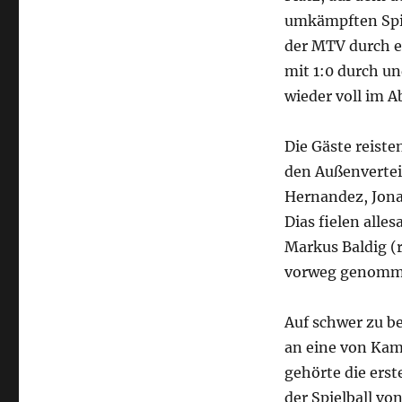
umkämpften Spie
der MTV durch ei
mit 1:0 durch u
wieder voll im A
Die Gäste reist
den Außenvertei
Hernandez, Jona
Dias fielen alle
Markus Baldig (r
vorweg genomme
Auf schwer zu b
an eine von Kam
gehörte die ers
der Spielball v