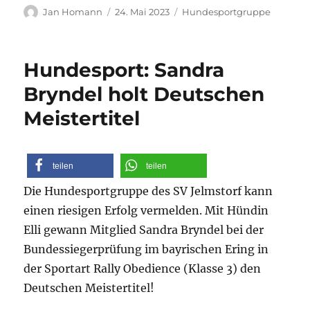
Autor
Veröffentlicht
Kategorien
Jan Homann
24. Mai 2023
Hundesportgruppe
am
Hundesport: Sandra
Bryndel holt Deutschen
Meistertitel
teilen
teilen
Die Hundesportgruppe des SV Jelmstorf kann
einen riesigen Erfolg vermelden. Mit Hündin
Elli gewann Mitglied Sandra Bryndel bei der
Bundessiegerprüfung im bayrischen Ering in
der Sportart Rally Obedience (Klasse 3) den
Deutschen Meistertitel!