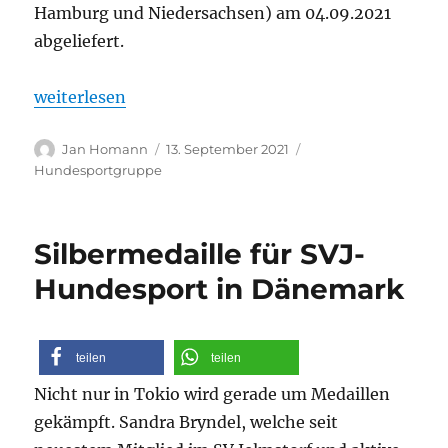
Hamburg und Niedersachsen) am 04.09.2021
abgeliefert.
„SVJ-Hundesport mit erneuten Erfolgen“
weiterlesen
Autor
Veröffentlicht
Kategorien
Jan Homann
13. September 2021
am
Hundesportgruppe
Silbermedaille für SVJ-
Hundesport in Dänemark
teilen
teilen
Nicht nur in Tokio wird gerade um Medaillen
gekämpft. Sandra Bryndel, welche seit