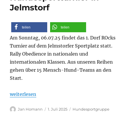
Jelmstorf
teilen
teilen
Am Sonntag, 06.07.25 findet das 1. Dorf ROcks
Turnier auf dem Jelmstorfer Sportplatz statt.
Rally Obedience in nationalen und
internationalen Klassen. Aus unseren Reihen
gehen über 15 Mensch-Hund-Teams an den
Start.
„Sonntag: 1. Dorf ROcks Hundesportturnier in Jelms
weiterlesen
Autor
Veröffentlicht
Kategorien
Jan Homann
1. Juli 2025
Hundesportgruppe
am