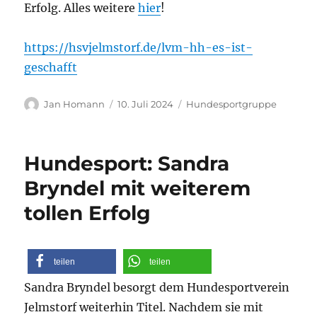
Erfolg. Alles weitere
hier
!
https://hsvjelmstorf.de/lvm-hh-es-ist-
geschafft
Autor
Veröffentlicht
Kategorien
Jan Homann
10. Juli 2024
Hundesportgruppe
am
Hundesport: Sandra
Bryndel mit weiterem
tollen Erfolg
teilen
teilen
Sandra Bryndel besorgt dem Hundesportverein
Jelmstorf weiterhin Titel. Nachdem sie mit