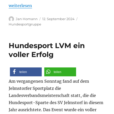
„Turnierreiches Wochenende für die Hundesportgr
weiterlesen
Autor
Veröffentlicht
Kategorien
Jan Homann
12. September 2024
am
Hundesportgruppe
Hundesport LVM ein
voller Erfolg
teilen
teilen
Am vergangenen Sonntag fand auf dem
Jelmstorfer Sportplatz die
Landesverbandsmeisterschaft statt, die die
Hundesport-Sparte des SV Jelmstorf in diesem
Jahr ausrichtete. Das Event wurde ein voller