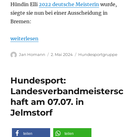
Hündin Elli
2022 deutsche Meisterin
wurde,
siegte sie nun bei einer Ausscheidung in
Bremen:
„Hundesport: Sandra Bryndel mit weiterem tollen E
weiterlesen
Autor
Veröffentlicht
Kategorien
Jan Homann
2. Mai 2024
Hundesportgruppe
am
Hundesport:
Landesverbandmeistersc
haft am 07.07. in
Jelmstorf
teilen
teilen