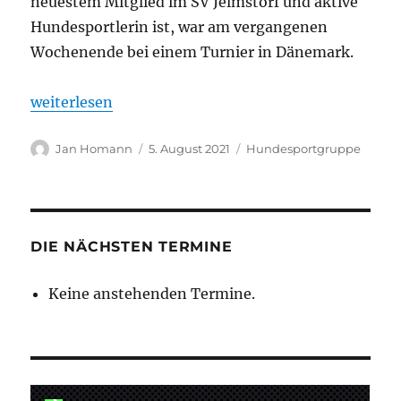
neuestem Mitglied im SV Jelmstorf und aktive
Hundesportlerin ist, war am vergangenen
Wochenende bei einem Turnier in Dänemark.
„Silbermedaille für SVJ-Hundesport in Dänemark“
weiterlesen
Autor
Veröffentlicht
Kategorien
Jan Homann
5. August 2021
Hundesportgruppe
am
DIE NÄCHSTEN TERMINE
Keine anstehenden Termine.