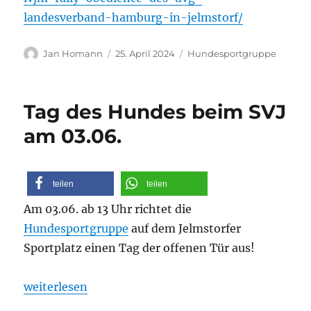
landesverband-hamburg-in-jelmstorf/
Autor
Veröffentlicht
Kategorien
Jan Homann
25. April 2024
Hundesportgruppe
am
Tag des Hundes beim SVJ
am 03.06.
teilen
teilen
Am 03.06. ab 13 Uhr richtet die
Hundesportgruppe
auf dem Jelmstorfer
Sportplatz einen Tag der offenen Tür aus!
„Tag des Hundes beim SVJ am 03.06.“
weiterlesen