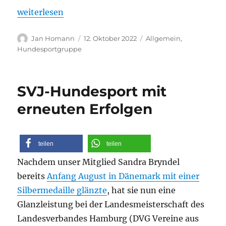
„Hundesport: Sandra Bryndel holt Deutschen Meiste
weiterlesen
Autor
Veröffentlicht
Kategorien
Jan Homann
12. Oktober 2022
Allgemein
,
am
Hundesportgruppe
SVJ-Hundesport mit
erneuten Erfolgen
teilen
teilen
Nachdem unser Mitglied Sandra Bryndel
bereits
Anfang August in Dänemark mit einer
Silbermedaille glänzte
, hat sie nun eine
Glanzleistung bei der Landesmeisterschaft des
Landesverbandes Hamburg (DVG Vereine aus