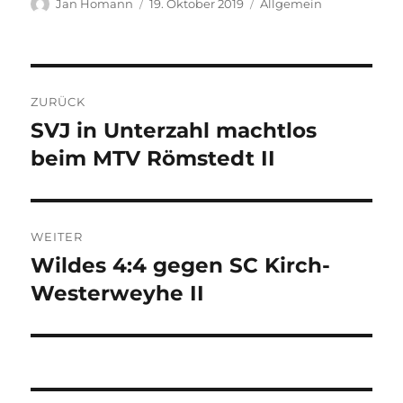
Autor
Veröffentlicht
Kategorien
Jan Homann
19. Oktober 2019
Allgemein
am
Beitragsnavigation
ZURÜCK
SVJ in Unterzahl machtlos
Vorheriger
Beitrag:
beim MTV Römstedt II
WEITER
Wildes 4:4 gegen SC Kirch-
Nächster
Beitrag:
Westerweyhe II