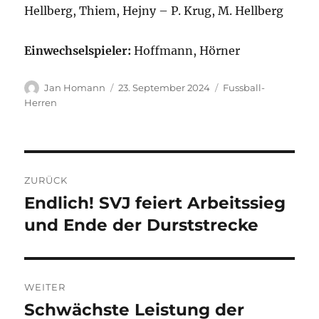
Hellberg, Thiem, Hejny – P. Krug, M. Hellberg
Einwechselspieler:
Hoffmann, Hörner
Autor
Veröffentlicht
Kategorien
Jan Homann
23. September 2024
Fussball-
am
Herren
Beitragsnavigation
ZURÜCK
Endlich! SVJ feiert Arbeitssieg
Vorheriger
Beitrag:
und Ende der Durststrecke
WEITER
Schwächste Leistung der
Nächster