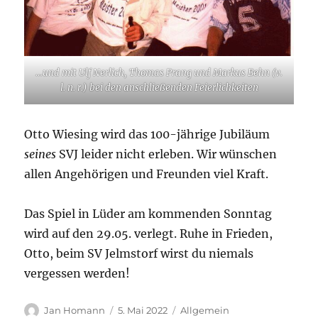
…und mit Ulf Nerlich, Thomas Prang und Markus Behn (v.
l. n. r.) bei den anschließenden Feierlichkeiten
Otto Wiesing wird das 100-jährige Jubiläum
seines
SVJ leider nicht erleben. Wir wünschen
allen Angehörigen und Freunden viel Kraft.
Das Spiel in Lüder am kommenden Sonntag
wird auf den 29.05. verlegt. Ruhe in Frieden,
Otto, beim SV Jelmstorf wirst du niemals
vergessen werden!
Autor
Veröffentlicht
Kategorien
Jan Homann
5. Mai 2022
Allgemein