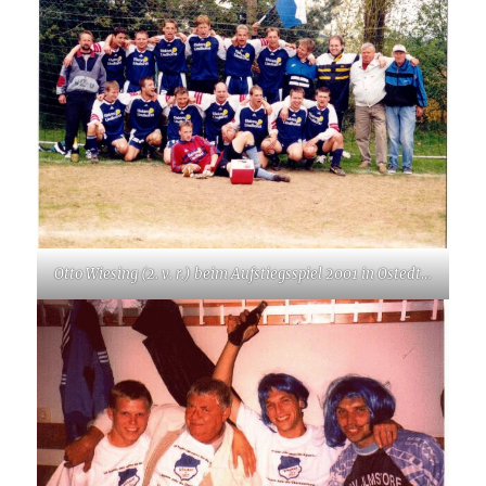
Otto Wiesing (2. v. r.) beim Aufstiegsspiel 2001 in Ostedt…