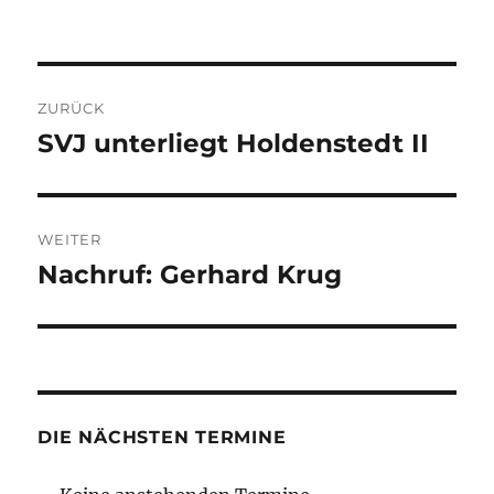
am
Beitragsnavigation
ZURÜCK
SVJ unterliegt Holdenstedt II
Vorheriger
Beitrag:
WEITER
Nachruf: Gerhard Krug
Nächster
Beitrag:
DIE NÄCHSTEN TERMINE