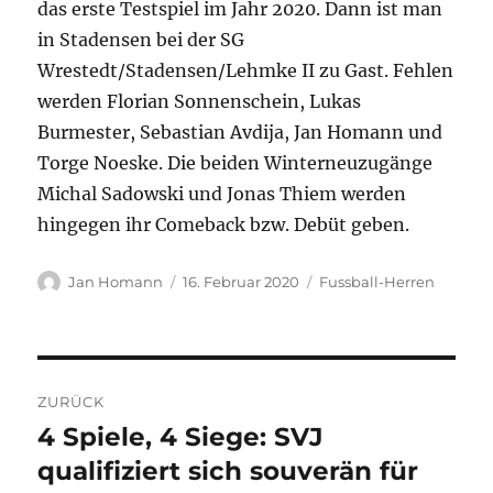
das erste Testspiel im Jahr 2020. Dann ist man
in Stadensen bei der SG
Wrestedt/Stadensen/Lehmke II zu Gast. Fehlen
werden Florian Sonnenschein, Lukas
Burmester, Sebastian Avdija, Jan Homann und
Torge Noeske. Die beiden Winterneuzugänge
Michal Sadowski und Jonas Thiem werden
hingegen ihr Comeback bzw. Debüt geben.
Autor
Veröffentlicht
Kategorien
Jan Homann
16. Februar 2020
Fussball-Herren
am
Beitragsnavigation
ZURÜCK
4 Spiele, 4 Siege: SVJ
Vorheriger
Beitrag:
qualifiziert sich souverän für