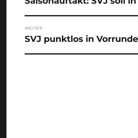
Saisonauftakt: SVJ soll 
Beitrag:
WEITER
SVJ punktlos in Vorrund
Nächster
Beitrag: