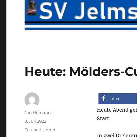
Heute: Mölders-Cu
teilen
Heute Abend geht
Autor
Jan Homann
Start.
Veröffentlicht
8. Juli 2022
am
Kategorien
Fussball-Herren
In zwei Dreierg