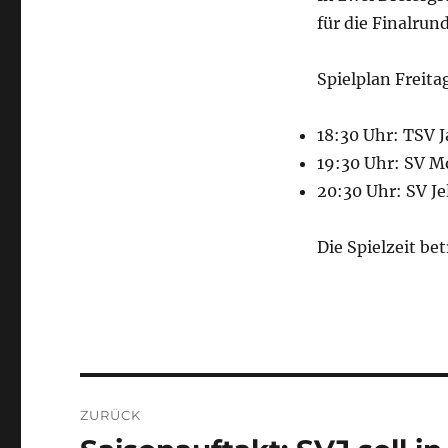
für die Finalrun
Spielplan Freita
18:30 Uhr: TSV 
19:30 Uhr: SV M
20:30 Uhr: SV Je
Die Spielzeit be
Beitragsnavigation
ZURÜCK
Vorheriger