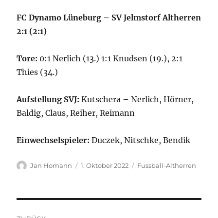
FC Dynamo Lüneburg – SV Jelmstorf Altherren
2
:1 (2:1)
Tore:
0:1 Nerlich (13.) 1:1 Knudsen (19.), 2:1
Thies (34.)
Aufstellung SVJ:
Kutschera – Nerlich, Hörner,
Baldig, Claus, Reiher, Reimann
Einwechselspieler:
Duczek, Nitschke, Bendik
Autor
Veröffentlicht
Kategorien
Jan Homann
1. Oktober 2022
Fussball-Altherren
am
Beitragsnavigation