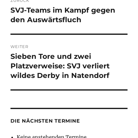
ZURÜCK
SVJ-Teams im Kampf gegen
Vorheriger
Beitrag:
den Auswärtsfluch
WEITER
Sieben Tore und zwei
Nächster
Beitrag:
Platzverweise: SVJ verliert
wildes Derby in Natendorf
DIE NÄCHSTEN TERMINE
Keine anstehenden Termine.