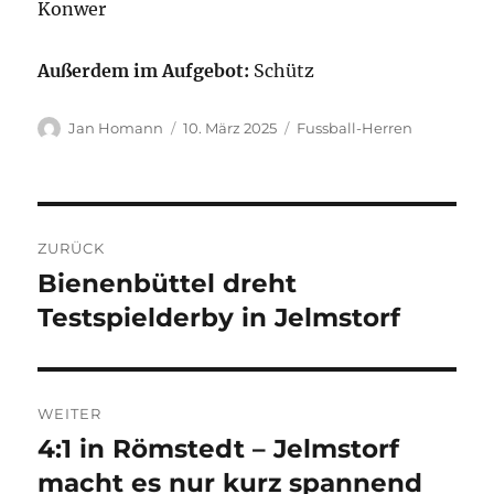
Konwer
Außerdem im Aufgebot:
Schütz
Autor
Veröffentlicht
Kategorien
Jan Homann
10. März 2025
Fussball-Herren
am
Beitragsnavigation
ZURÜCK
Bienenbüttel dreht
Vorheriger
Beitrag:
Testspielderby in Jelmstorf
WEITER
4:1 in Römstedt – Jelmstorf
Nächster
Beitrag:
macht es nur kurz spannend