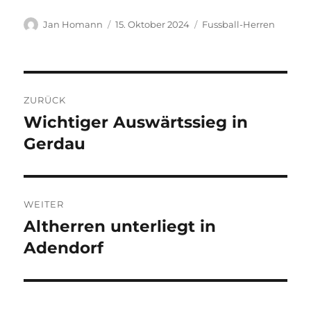
Autor
Veröffentlicht
Kategorien
Jan Homann
15. Oktober 2024
Fussball-Herren
am
Beitragsnavigation
ZURÜCK
Wichtiger Auswärtssieg in
Vorheriger
Beitrag:
Gerdau
WEITER
Altherren unterliegt in
Nächster
Beitrag:
Adendorf