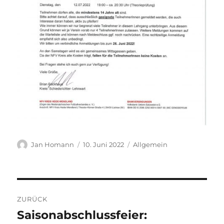
Autor
Veröffentlicht
Kategorien
Jan Homann
10. Juni 2022
Allgemein
am
Beitragsnavigation
ZURÜCK
Saisonabschlussfeier:
Vorheriger