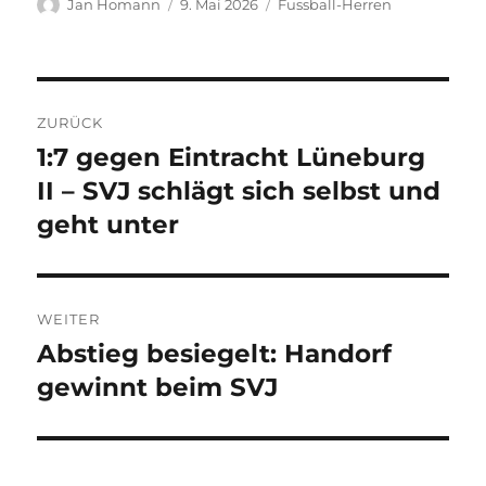
Autor
Veröffentlicht
Kategorien
Jan Homann
9. Mai 2026
Fussball-Herren
am
Beitragsnavigation
ZURÜCK
1:7 gegen Eintracht Lüneburg
Vorheriger
Beitrag:
II – SVJ schlägt sich selbst und
geht unter
WEITER
Abstieg besiegelt: Handorf
Nächster
Beitrag:
gewinnt beim SVJ