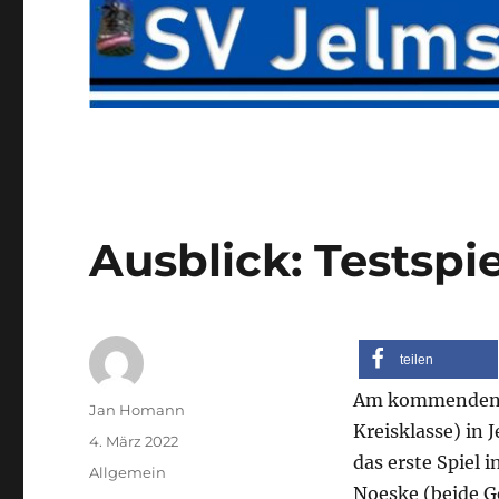
Ausblick: Testspi
teilen
Am kommenden S
Autor
Jan Homann
Kreisklasse) in 
Veröffentlicht
4. März 2022
das erste Spiel
am
Kategorien
Allgemein
Noeske (beide G