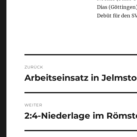
Dias (Göttingen
Debüt für den SV
Beitragsnavigation
ZURÜCK
Arbeitseinsatz in Jelmsto
Vorheriger
Beitrag:
WEITER
2:4-Niederlage im Römst
Nächster
Beitrag: