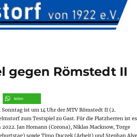
el gegen Römstedt II
teilen
onntag ist um 14 Uhr der MTV Römstedt II (2.
Jelmstorf zum Testspiel zu Gast. Für die Platzherren ist es
 in 2022. Jan Homann (Corona), Niklas Macknow, Torge
eburtstag) sowie Timo Duczek (Arbeit) und Stephan Alv