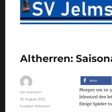
Altherren: Saison
teilen
Morgen um 19:30
Autor
Jan Homann
Jelmstorf den le
Veröffentlicht
25. August 2022
Einige Spieler t
am
Kategorien
Fussball-Altherren