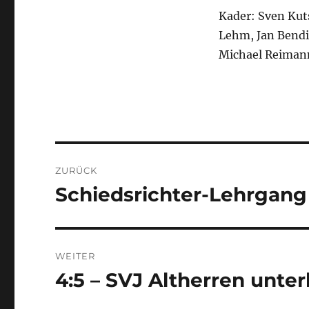
Kader: Sven Kuts
Lehm, Jan Bendi
Michael Reimann
Beitragsnavigation
ZURÜCK
Schiedsrichter-Lehrgang
Vorheriger
Beitrag:
WEITER
4:5 – SVJ Altherren unte
Nächster
Beitrag: