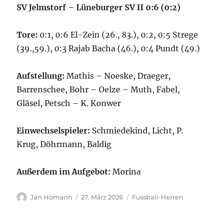
SV Jelmstorf – Lüneburger SV II 0:6 (0:2)
Tore:
0:1, 0:6 El-Zein (26., 83.), 0:2, 0:5 Strege
(39.,59.), 0:3 Rajab Bacha (46.), 0:4 Pundt (49.)
Aufstellung:
Mathis – Noeske, Draeger,
Barrenschee, Bohr – Oelze – Muth, Fabel,
Gläsel, Petsch – K. Konwer
Einwechselspieler:
Schmiedekind, Licht, P.
Krug, Döhrmann, Baldig
Außerdem im Aufgebot:
Morina
Autor
Veröffentlicht
Kategorien
Jan Homann
27. März 2026
Fussball-Herren
am