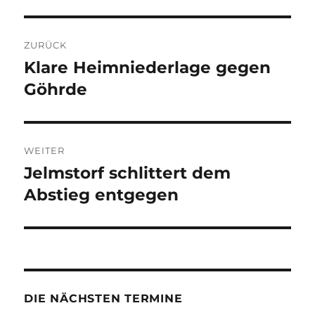
Beitragsnavigation
ZURÜCK
Klare Heimniederlage gegen
Vorheriger
Beitrag:
Göhrde
WEITER
Jelmstorf schlittert dem
Nächster
Beitrag:
Abstieg entgegen
DIE NÄCHSTEN TERMINE