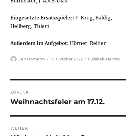
Burmester, J. Alves Dias
Eingesetzte Ersatzspieler:
P. Krug, Baldig,
Hellberg, Thiem
Außerdem im Aufgebot:
Hörner, Reiher
Autor
Veröffentlicht
Kategorien
Jan Homann
19. Oktober 2022
Fussball-Herren
am
Beitragsnavigation
ZURÜCK
Weihnachtsfeier am 17.12.
Vorheriger
Beitrag:
WEITER