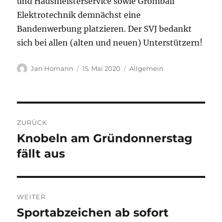
und Hausmeisterservice sowie Gromball
Elektrotechnik demnächst eine
Bandenwerbung platzieren. Der SVJ bedankt
sich bei allen (alten und neuen) Unterstützern!
Autor
Veröffentlicht
Kategorien
Jan Homann
15. Mai 2020
Allgemein
am
Beitragsnavigation
ZURÜCK
Knobeln am Gründonnerstag
Vorheriger
Beitrag:
fällt aus
WEITER
Sportabzeichen ab sofort
Nächster