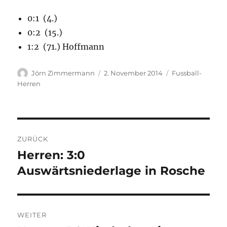
0:1 (4.)
0:2 (15.)
1:2 (71.) Hoffmann
Autor
Veröffentlicht
Kategorien
Jörn Zimmermann
2. November 2014
Fussball-
am
Herren
Beitragsnavigation
ZURÜCK
Herren: 3:0
Vorheriger
Beitrag:
Auswärtsniederlage in Rosche
WEITER