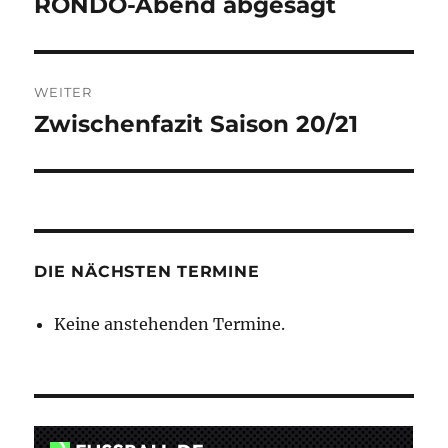
RONDO-Abend abgesagt
Vorheriger
Beitrag:
WEITER
Zwischenfazit Saison 20/21
Nächster
Beitrag:
DIE NÄCHSTEN TERMINE
Keine anstehenden Termine.