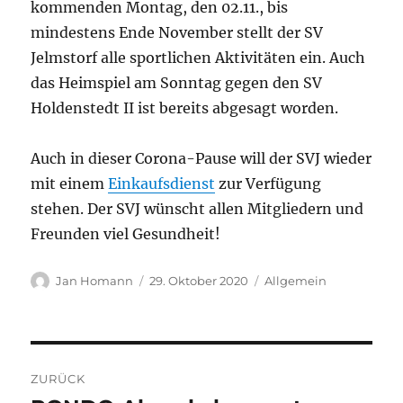
kommenden Montag, den 02.11., bis
mindestens Ende November stellt der SV
Jelmstorf alle sportlichen Aktivitäten ein. Auch
das Heimspiel am Sonntag gegen den SV
Holdenstedt II ist bereits abgesagt worden.
Auch in dieser Corona-Pause will der SVJ wieder
mit einem
Einkaufsdienst
zur Verfügung
stehen. Der SVJ wünscht allen Mitgliedern und
Freunden viel Gesundheit!
Autor
Veröffentlicht
Kategorien
Jan Homann
29. Oktober 2020
Allgemein
am
Beitragsnavigation
ZURÜCK