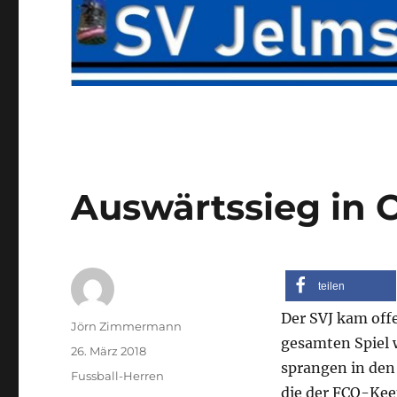
Auswärtssieg in 
teilen
Der SVJ kam offen
Autor
Jörn Zimmermann
gesamten Spiel 
Veröffentlicht
26. März 2018
sprangen in den
am
Kategorien
Fussball-Herren
die der FCO-Kee