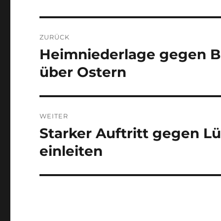
Beitragsnavigation
ZURÜCK
Heimniederlage gegen B
Vorheriger
Beitrag:
über Ostern
WEITER
Starker Auftritt gegen L
Nächster
Beitrag:
einleiten