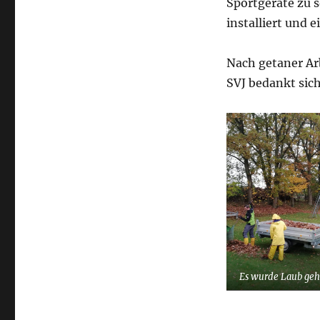
Sportgeräte zu 
installiert und 
Nach getaner Arb
SVJ bedankt sich
Es wurde Laub geh