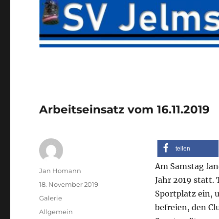
Arbeitseinsatz vom 16.11.2019
teilen
Am Samstag fand 
Autor
Jan Homann
Jahr 2019 statt.
Veröffentlicht
18. November 2019
Sportplatz ein,
am
Format
Galerie
befreien, den Cl
Kategorien
Allgemein