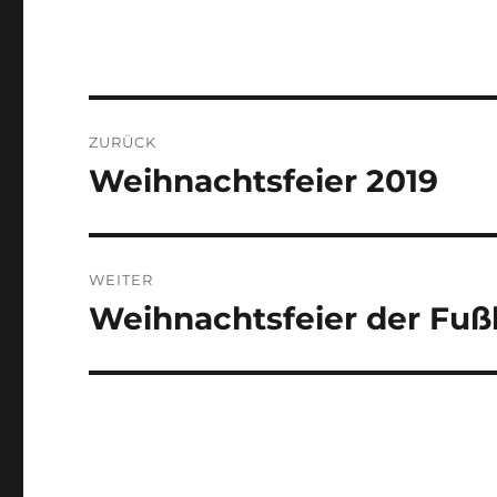
Beitragsnavigation
ZURÜCK
Weihnachtsfeier 2019
Vorheriger
Beitrag:
WEITER
Weihnachtsfeier der Fuß
Nächster
Beitrag: