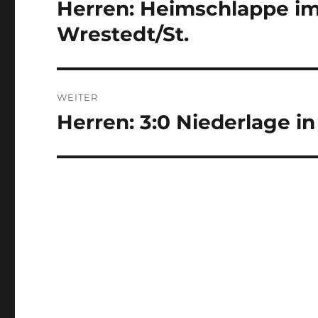
Herren: Heimschlappe im
Vorheriger
Beitrag:
Wrestedt/St.
WEITER
Herren: 3:0 Niederlage i
Nächster
Beitrag: