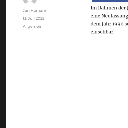
Im Rahmen der 
Autor
Jan Homann
eine Neufassung
Veröffentlicht
13. Juli 2022
dem Jahr 1990 s
am
Kategorien
Allgemein
einsehbar!