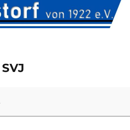
- SVJ
4