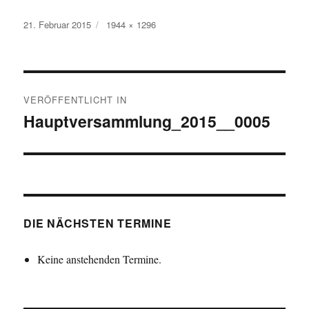
Veröffentlicht
Originalgröße
21. Februar 2015
1944 × 1296
am
Beitragsnavigation
VERÖFFENTLICHT IN
Hauptversammlung_2015__0005
DIE NÄCHSTEN TERMINE
Keine anstehenden Termine.